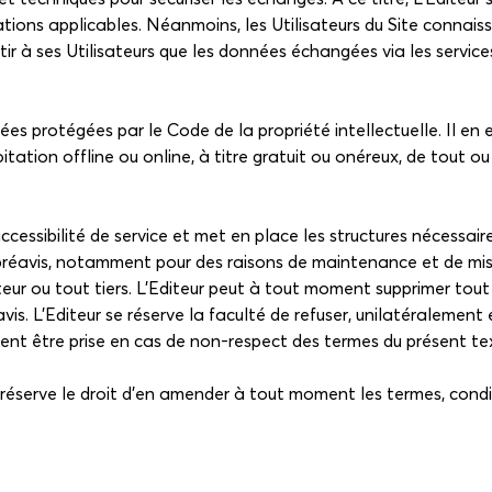
ons applicables. Néanmoins, les Utilisateurs du Site connaisse
tir à ses Utilisateurs que les données échangées via les servic
nées protégées par le Code de la propriété intellectuelle. Il e
itation offline ou online, à titre gratuit ou onéreux, de tout
essibilité de service et met en place les structures nécessaires
 préavis, notamment pour des raisons de maintenance et de mise
teur ou tout tiers. L'Editeur peut à tout moment supprimer tout 
. L'Editeur se réserve la faculté de refuser, unilatéralement e
ent être prise en cas de non-respect des termes du présent tex
se réserve le droit d'en amender à tout moment les termes, cond