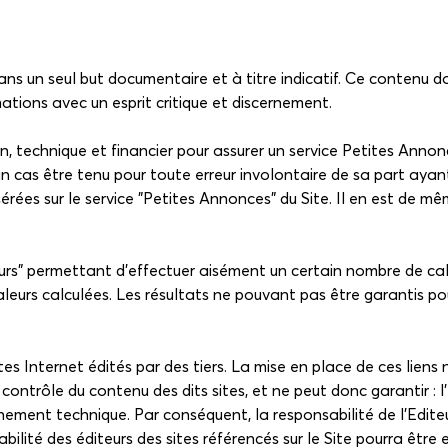
dans un seul but documentaire et à titre indicatif. Ce contenu d
rmations avec un esprit critique et discernement.
 technique et financier pour assurer un service Petites Annonc
cun cas être tenu pour toute erreur involontaire de sa part ayan
érées sur le service "Petites Annonces" du Site. Il en est de mêm
ateurs" permettant d'effectuer aisément un certain nombre de ca
eurs calculées. Les résultats ne pouvant pas être garantis pour 
es Internet édités par des tiers. La mise en place de ces liens 
ontrôle du contenu des dits sites, et ne peut donc garantir : l'ex
nnement technique. Par conséquent, la responsabilité de l'Editeu
sabilité des éditeurs des sites référencés sur le Site pourra être