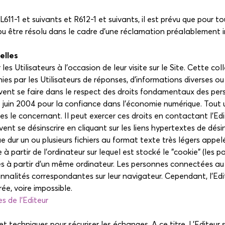
1 et suivants et R612-1 et suivants, il est prévu que pour tou
pu être résolu dans le cadre d'une réclamation préalablement 
elles
les Utilisateurs à l'occasion de leur visite sur le Site. Cette c
ournies par les Utilisateurs de réponses, d'informations diverses
vent se faire dans le respect des droits fondamentaux des pers
uin 2004 pour la confiance dans l'économie numérique. Tout uti
es le concernant. Il peut exercer ces droits en contactant l'E
peuvent se désinscrire en cliquant sur les liens hypertextes de dés
ue dur un ou plusieurs fichiers au format texte très légers ap
 à partir de l'ordinateur sur lequel est stocké le "cookie" (les 
faites à partir d'un même ordinateur. Les personnes connectées au
onnalités correspondantes sur leur navigateur. Cependant, l'Edit
rée, voire impossible.
s de l'Editeur
 et techniques pour sécuriser les échanges. A ce titre, L'Editeu