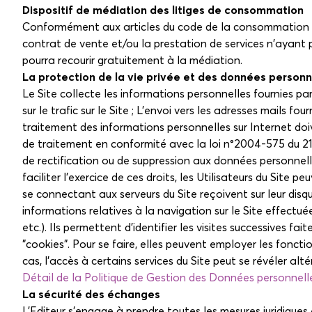
Dispositif de médiation des litiges de consommation
Conformément aux articles du code de la consommation L611-
contrat de vente et/ou la prestation de services n'ayant 
pourra recourir gratuitement à la médiation.
La protection de la vie privée et des données personn
Le Site collecte les informations personnelles fournies par 
sur le trafic sur le Site ; L'envoi vers les adresses mails f
traitement des informations personnelles sur Internet doi
de traitement en conformité avec la loi n°2004-575 du 21 j
de rectification ou de suppression aux données personnell
faciliter l'exercice de ces droits, les Utilisateurs du Site 
se connectant aux serveurs du Site reçoivent sur leur disq
informations relatives à la navigation sur le Site effectuée
etc.). Ils permettent d'identifier les visites successives 
"cookies". Pour se faire, elles peuvent employer les foncti
cas, l'accès à certains services du Site peut se révéler alté
Détail de la Politique de Gestion des Données personnelle
La sécurité des échanges
L'Editeur s'engage à prendre toutes les mesures juridiques