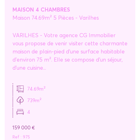
Critères supplémentaires
MAISON 4 CHAMBRES
Maison 74.69m² 5 Pièces - Varilhes
Piscine
Parking
Terrasse
VARILHES - Votre agence CG Immobilier
vous propose de venir visiter cette charmante
maison de plain-pied d'une surface habitable
d'environ 75 m². Elle se compose d'un séjour,
d'une cuisine...
74.69m²
739m²
4
159 000
€
Ref : 975