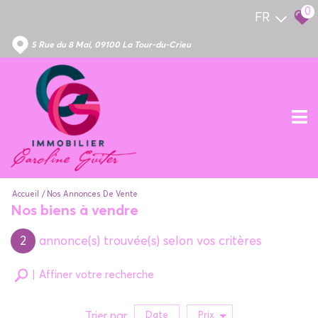
0
FR
5 Rue du 8 Mai, 09100 La Tour-du-Crieu
Accueil
Nos Annonces De Vente
Nos biens à vendre
2
annonce(s) trouvée(s) selon vos critères
Affiner votre recherche
Trier par
Date
Prix