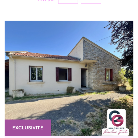
Vente
RECHERCHER
+ de critères
5KM
10KM
25KM
EXCLUSIVITÉ