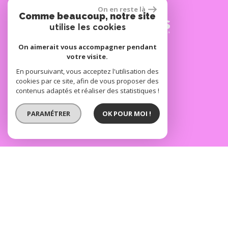
On en reste là
Comme beaucoup, notre site
utilise les cookies
On aimerait vous accompagner pendant
SE CONNECTER
votre visite.
En poursuivant, vous acceptez l'utilisation des
cookies par ce site, afin de vous proposer des
Espace propriétaire
contenus adaptés et réaliser des statistiques !
réalisé par
PARAMÉTRER
OK POUR MOI !
© 2026 | Tous droits réservés | Traduction powered by Google
Plan du site
Mentions légales
Nos honoraires
Liens
Admin
Politique RGPD
Site internet compatible multi-supports,
un seul site adaptable à tous les types d'écrans.