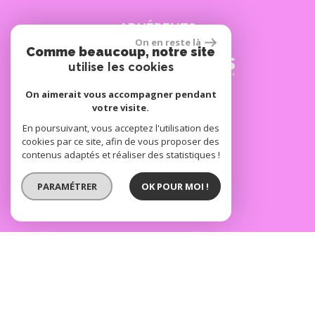
ADHÉRENTS
On en reste là
Comme beaucoup, notre site
utilise les cookies
On aimerait vous accompagner pendant
SE CONNECTER
votre visite.
En poursuivant, vous acceptez l'utilisation des
cookies par ce site, afin de vous proposer des
Espace propriétaire
contenus adaptés et réaliser des statistiques !
réalisé par
PARAMÉTRER
OK POUR MOI !
© 2026 | Tous droits réservés | Traduction powered by Google
Plan du site
Mentions légales
Nos honoraires
Liens
Admin
Politique RGPD