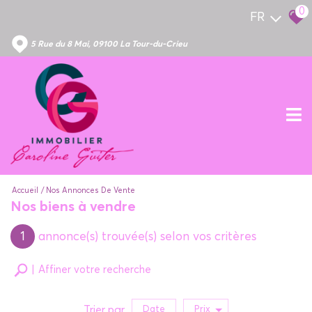
0
FR
5 Rue du 8 Mai, 09100 La Tour-du-Crieu
Accueil
Nos Annonces De Vente
Nos biens à vendre
1
annonce(s) trouvée(s) selon vos critères
Affiner votre recherche
Trier par
Date
Prix