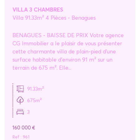
Critères supplémentaires
VILLA 3 CHAMBRES
Villa 91.33m² 4 Pièces - Benagues
Piscine
Parking
Terrasse
BENAGUES - BAISSE DE PRIX Votre agence
CG Immobilier a le plaisir de vous présenter
cette charmante villa de plain-pied d'une
surface habitable d'environ 91 m² sur un
terrain de 675 m². Elle...
91.33m²
675m²
3
160 000
€
Ref : 961