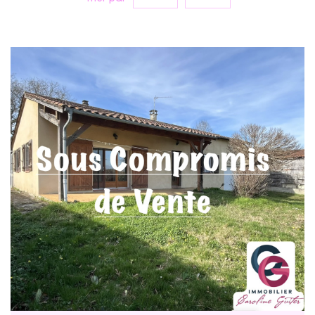
Vente
RECHERCHER
+ de critères
5KM
10KM
25KM