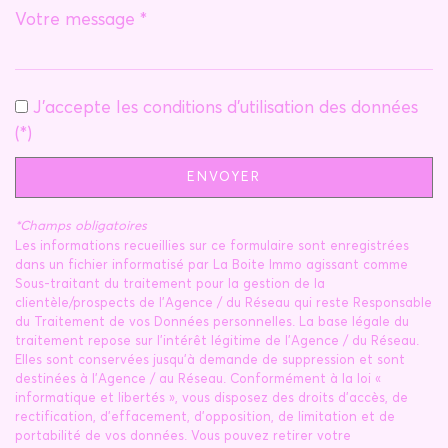
Leaflet
|
©
Jawg
Maps
|
© OpenStreetMap
École primaire
J'accepte les conditions d'utilisation des données
Bureau de poste
(*)
Mairie
ENVOYER
statistiques
*Champs obligatoires
Les informations recueillies sur ce formulaire sont enregistrées
Nombre d'habitants
721
dans un fichier informatisé par La Boite Immo agissant comme
Sous-traitant du traitement pour la gestion de la
Propriétaires (vs. locataires)
80,37 %
clientèle/prospects de l'Agence / du Réseau qui reste Responsable
Taxe habitation
12,82 %
du Traitement de vos Données personnelles. La base légale du
traitement repose sur l'intérêt légitime de l'Agence / du Réseau.
Taxe foncière
17,87 %
Elles sont conservées jusqu'à demande de suppression et sont
destinées à l'Agence / au Réseau. Conformément à la loi «
Habitants de moins de 25 ans
26,45 %
informatique et libertés », vous disposez des droits d’accès, de
rectification, d’effacement, d’opposition, de limitation et de
Habitants de 25 à 55 ans
38,78 %
portabilité de vos données. Vous pouvez retirer votre