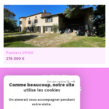
Pamiers 09100
276 000 €
ADHÉRENTS
On en reste là
Comme beaucoup, notre site
utilise les cookies
On aimerait vous accompagner pendant
SE CONNECTER
votre visite.