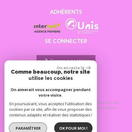
ADHÉRENTS
SE CONNECTER
Espace propriétaire
On en reste là
Comme beaucoup, notre site
réalisé par
utilise les cookies
On aimerait vous accompagner pendant
votre visite.
En poursuivant, vous acceptez l'utilisation des
© 2026 | Tous droits réservés | Traduction powered by Google
Plan du site
Mentions légales
Nos honoraires
Liens
Admin
cookies par ce site, afin de vous proposer des
Politique RGPD
contenus adaptés et réaliser des statistiques !
PARAMÉTRER
OK POUR MOI !