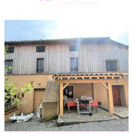
Vente
RECHERCHER
+ de critères
5KM
10KM
25KM