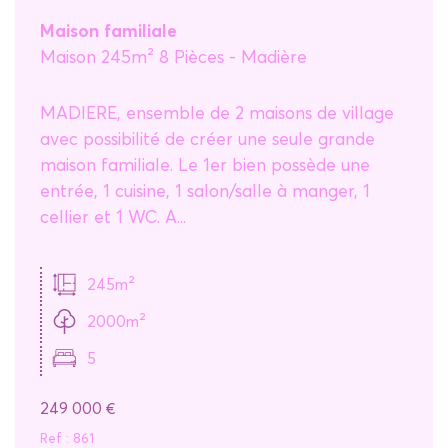
Critères supplémentaires
Maison familiale
Maison 245m² 8 Pièces - Madière
Piscine
Parking
Terrasse
MADIERE, ensemble de 2 maisons de village
avec possibilité de créer une seule grande
maison familiale. Le 1er bien possède une
entrée, 1 cuisine, 1 salon/salle à manger, 1
cellier et 1 WC. A...
245m²
2000m²
5
249 000
€
Ref : 861