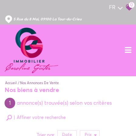
0
FR
5 Rue du 8 Mai, 09100 La Tour-du-Crieu
Accueil
Nos Annonces De Vente
Nos biens à vendre
1
annonce(s) trouvée(s) selon vos critères
Affiner votre recherche
Trier par
Date
Prix